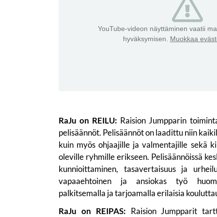
YouTube-videon näyttäminen vaatii mar
hyväksymisen.
Muokkaa eväste
RaJu on REILU:
Raision Jumpparin toimint
pelisäännöt. Pelisäännöt on laadittu niin kaikil
kuin myös ohjaajille ja valmentajille sekä
oleville ryhmille erikseen. Pelisäännöissä ke
kunnioittaminen, tasavertaisuus ja urheil
vapaaehtoinen ja ansiokas työ huomi
palkitsemalla ja tarjoamalla erilaisia koulut
RaJu on REIPAS:
Raision Jumpparit tar