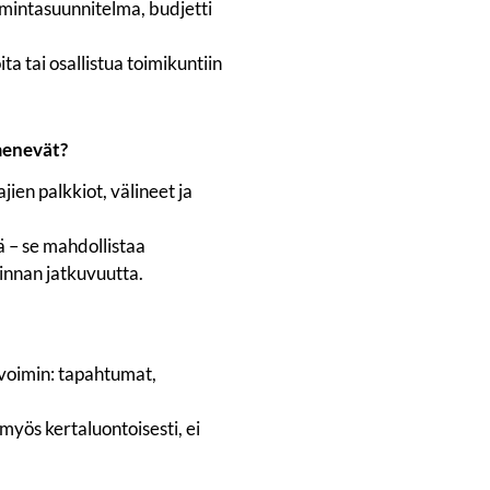
intasuunnitelma, budjetti
a tai osallistua toimikuntiin
menevät?
jien palkkiot, välineet ja
ä – se mahdollistaa
innan jatkuvuutta.
voimin: tapahtumat,
 myös kertaluontoisesti, ei