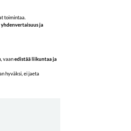
at toimintaa.
 yhdenvertaisuus ja
n, vaan
edistää liikuntaa ja
n hyväksi, ei jaeta