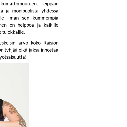
ikkumattomuuteen, reippain
a ja monipuolista yhdessä
elle ilman sen kummempia
nen on helppoa ja kaikille
 tulokkaille.
skeisin arvo koko Raision
on tyhjää eikä jaksa innostaa
yotsaisuutta!