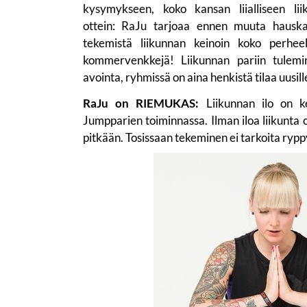
kysymykseen, koko kansan liialliseen li
ottein: RaJu tarjoaa ennen muuta hauska
tekemistä liikunnan keinoin koko perhe
kommervenkkejä! Liikunnan pariin tulemi
avointa, ryhmissä on aina henkistä tilaa uusille
RaJu on RIEMUKAS:
Liikunnan ilo on ke
Jumpparien toiminnassa. Ilman iloa liikunta 
pitkään. Tosissaan tekeminen ei tarkoita rypp