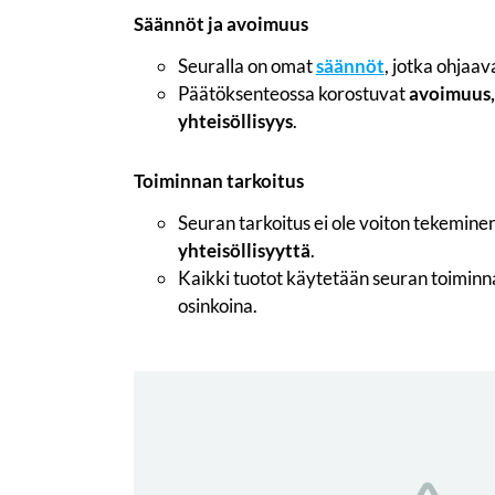
Säännöt ja avoimuus
Seuralla on omat
säännöt
, jotka ohjaav
Päätöksenteossa korostuvat
avoimuus,
yhteisöllisyys
.
Toiminnan tarkoitus
Seuran tarkoitus ei ole voiton tekemine
yhteisöllisyyttä
.
Kaikki tuotot käytetään seuran toiminna
osinkoina.