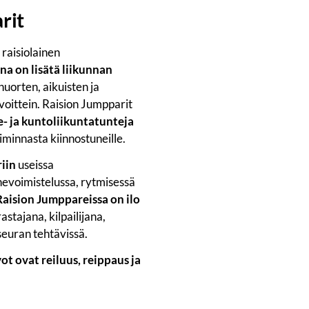
rit
 raisiolainen
a on lisätä liikunnan
 nuorten, aikuisten ja
voittein. Raision Jumpparit
e- ja kuntoliikuntatunteja
iminnasta kiinnostuneille.
iin
useissa
inevoimistelussa, rytmisessä
Raision Jumppareissa on ilo
rastajana, kilpailijana,
seuran tehtävissä.
t ovat reiluus, reippaus ja