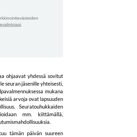
kkinointievästeiden
valintojasi
.
aa ohjaavat yhdessä sovitut
le seuran jäsenille yhteisesti,
 kilpavalmennuksessa mukana
skeisiä arvoja ovat lapsuuden
ullisuus. Seuratouhukkaiden
oidaan mm. kiittämällä,
tautumismahdollisuuksia.
ttuu tämän päivän suureen