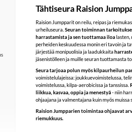
Tähtiseura Raision Jumppa
Raision Jumpparit on reilu, reipas ja riemukas
urheiluseura.
Seuran toiminnan tarkoituksen
harrastamista ja sen tuottamaa iloa
lasten,
perheiden keskuudessa monin eri tavoin ja ta
järjestää monipuolisia ja laadukkaita
harrast
us
jäsenistölleen ja muille seuran tuottamasta to
Seura tarjoaa polun myös kilpaurheilun par
voimistelulajeissa: joukkuevoimistelussa, tel
voimistelussa, kilpa-aerobicissa ja tanssissa.
liikkua, kasvaa, oppia ja menestyä
- niin har
ohjaajana ja valmentajana kuin myös muissa 
Raision Jumpparien toimintaa ohjaavat arvo
riemukkuus.