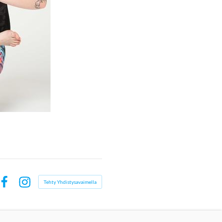
Tehty Yhdistysavaimella
Facebook
Instagram