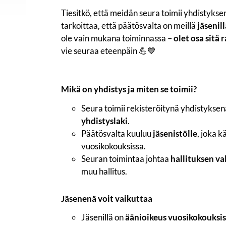
Tiesitkö, että meidän seura toimii yhdistykse
tarkoittaa, että päätösvalta on meillä
jäsenill
ole vain mukana toiminnassa –
olet osa sitä
vie seuraa eteenpäin 💪💙
Mikä on yhdistys ja miten se toimii?
Seura toimii rekisteröitynä yhdistyksen
yhdistyslaki
.
Päätösvalta kuuluu
jäsenistölle
, joka k
vuosikokouksissa.
Seuran toimintaa johtaa
hallituksen v
muu hallitus.
Jäsenenä voit vaikuttaa
Jäsenillä on
äänioikeus vuosikokouksis