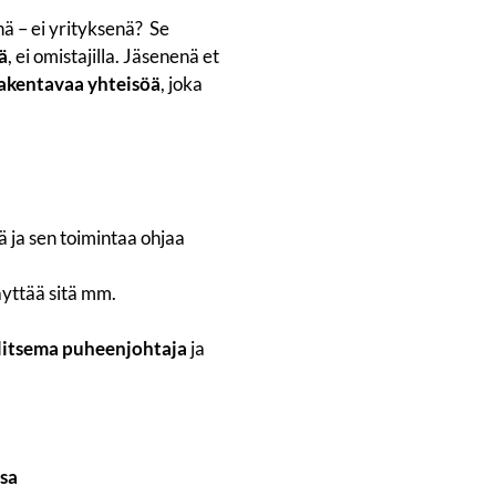
nä – ei yrityksenä? Se
ä
, ei omistajilla. Jäsenenä et
 rakentavaa yhteisöä
, joka
ä ja sen toimintaa ohjaa
äyttää sitä mm.
alitsema puheenjohtaja
ja
sa