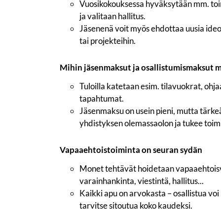
Vuosikokouksessa hyväksytään mm. toim
ja valitaan hallitus.
Jäsenenä voit myös ehdottaa uusia ideoit
tai projekteihin.
Mihin jäsenmaksut ja osallistumismaksut 
Tuloilla katetaan esim. tilavuokrat, ohjaa
tapahtumat.
Jäsenmaksu on usein pieni, mutta tärke
yhdistyksen olemassaolon ja tukee toim
Vapaaehtoistoiminta on seuran sydän
Monet tehtävät hoidetaan vapaaehtois
varainhankinta, viestintä, hallitus...
Kaikki apu on arvokasta – osallistua voi
tarvitse sitoutua koko kaudeksi.