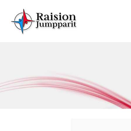
Siirry
sivun
sisältöön
Raision Jumpparit - Koko perheen liikuttaja