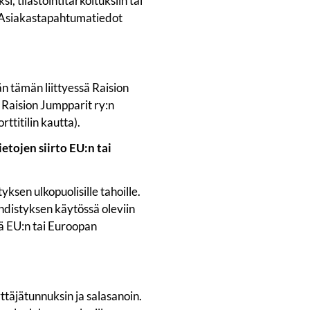
, tilastointitarkoituksiin tai
. Asiakastapahtumatiedot
än tämän liittyessä Raision
 Raision Jumpparit ry:n
ttitilin kautta).
etojen siirto EU:n tai
ksen ulkopuolisille tahoille.
distyksen käytössä oleviin
etä EU:n tai Euroopan
ttäjätunnuksin ja salasanoin.