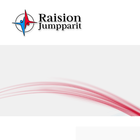
Siirry
sivun
sisältöön
Raision Jumpparit - Koko perheen liikuttaja