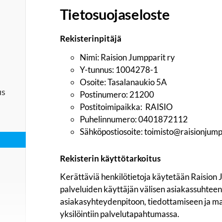
Tietosuojaseloste
Rekisterinpitäjä
Nimi: Raision Jumpparit ry
Y-tunnus: 1004278-1
Osoite: Tasalanaukio 5A
us
Postinumero: 21200
Postitoimipaikka: RAISIO
Puhelinnumero: 0401872112
Sähköpostiosoite: toimisto@raisionjumpp
Rekisterin käyttötarkoitus
Kerättäviä henkilötietoja käytetään Raision J
palveluiden käyttäjän välisen asiakassuhteen
asiakasyhteydenpitoon, tiedottamiseen ja ma
yksilöintiin palvelutapahtumassa.