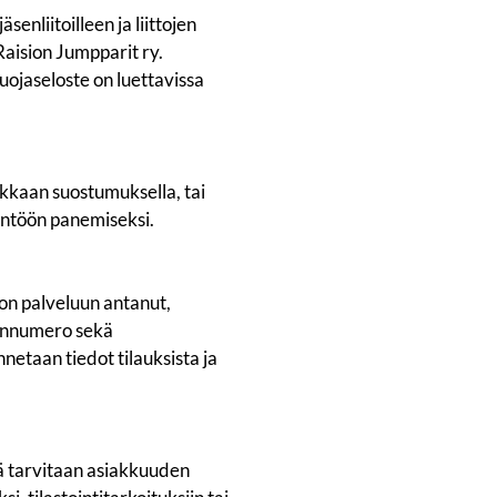
nliitoilleen ja liittojen
 Raision Jumpparit ry.
uojaseloste on luettavissa
akkaan suostumuksella, tai
ntöön panemiseksi.
 on palveluun antanut,
linnumero sekä
nnetaan tiedot tilauksista ja
tä tarvitaan asiakkuuden