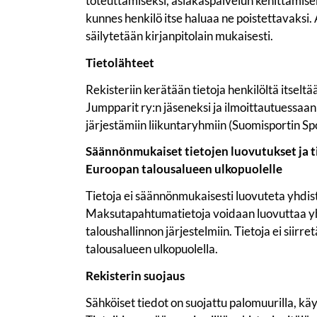
toteuttamiseksi, asiakaspalvelun kehittämiseksi
kunnes henkilö itse haluaa ne poistettavaksi
säilytetään kirjanpitolain mukaisesti.
Tietolähteet
Rekisteriin kerätään tietoja henkilöltä itseltä
Jumpparit ry:n jäseneksi ja ilmoittautuessaan
järjestämiin liikuntaryhmiin (Suomisportin Spor
Säännönmukaiset tietojen luovutukset ja ti
Euroopan talousalueen ulkopuolelle
Tietoja ei säännönmukaisesti luovuteta yhdisty
Maksutapahtumatietoja voidaan luovuttaa yh
taloushallinnon järjestelmiin. Tietoja ei siirr
talousalueen ulkopuolella.
Rekisterin suojaus
Sähköiset tiedot on suojattu palomuurilla, käy