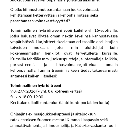
Oletko kiinnostunut parantamaan juoksuvoimaasi,
kehittämään ketteryyttäsi ja kehonhallintaasi sekä
parantamaan voimakestävyyttäsi?
Toiminnallinen hybriditreeni sopii kaikille yli 16-vuotiaille,
jotka haluavat löytää oman nextin levelinsä kannustavassa
ympäristössä. Harjoitteet skaalataan eri tasoille osallistujien
toiveiden mukaan, joten niin aloittelijat kuin
kokeneemmatkin henkilöt ovat tervetulleita kurssille.
Kurssilla tehdään mm. juoksuspurtteja ja intervalleja, loikkia,
porrastreeniä ja lihasvoimaharjoittelua omalla
kehonpainolla. Tunnin treenin jälkeen tiedät takuuvarmasti
antaneesi kaiken - itsellesi!
Toiminnallinen hybriditreeni
9.8.-27.9.2026 (= yht. 8 ulkotreenikertaa)
Su klo 18.00-19.00
Kerttulan ulkoliikunta-alue (lähtö kuntoportaiden luota)
Ohjaajina ex-maajoukkuekapteeni ja aitajuoksun
ratakierroksen Suomen mestari Kimmo Haapasalo sekä
ammattivalmentaja, himourheilija ja RaJu-tervaskanto Tuuli