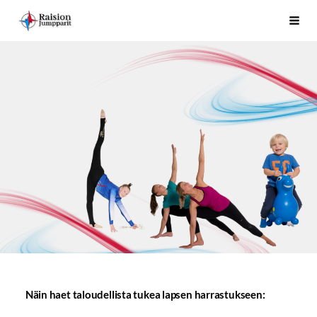
Siirry
Raision Jumpparit - Koko perheen liikuttaja Raisiossa
Haku
sivun
sisältöön
Näin haet taloudellista tukea lapsen harrastukseen: