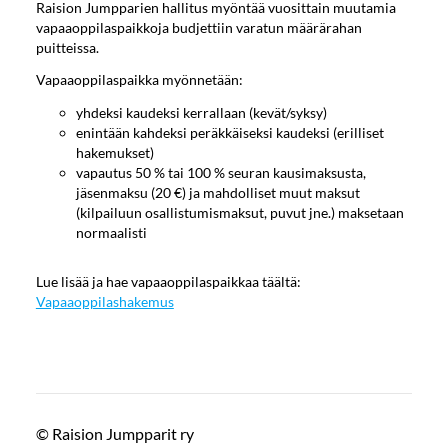
Raision Jumpparien hallitus myöntää vuosittain muutamia
vapaaoppilaspaikkoja budjettiin varatun määrärahan
puitteissa.
Vapaaoppilaspaikka myönnetään:
yhdeksi kaudeksi kerrallaan (kevät/syksy)
enintään kahdeksi peräkkäiseksi kaudeksi (erilliset
hakemukset)
vapautus 50 % tai 100 % seuran kausimaksusta,
jäsenmaksu (20 €) ja mahdolliset muut maksut
(kilpailuun osallistumismaksut, puvut jne.) maksetaan
normaalisti
Lue lisää ja hae vapaaoppilaspaikkaa täältä:
Vapaaoppilashakemus
©
Raision Jumpparit ry