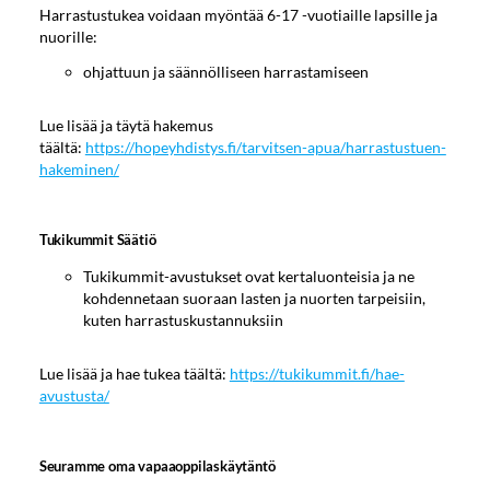
Harrastustukea voidaan myöntää 6-17 -vuotiaille lapsille ja
nuorille:
ohjattuun ja säännölliseen harrastamiseen
Lue lisää ja täytä hakemus
täältä:
https://hopeyhdistys.fi/tarvitsen-apua/harrastustuen-
hakeminen/
Tukikummit Säätiö
Tukikummit-avustukset ovat kertaluonteisia ja ne
kohdennetaan suoraan lasten ja nuorten tarpeisiin,
kuten harrastuskustannuksiin
Lue lisää ja hae tukea täältä:
https://tukikummit.fi/hae-
avustusta/
Seuramme oma vapaaoppilaskäytäntö