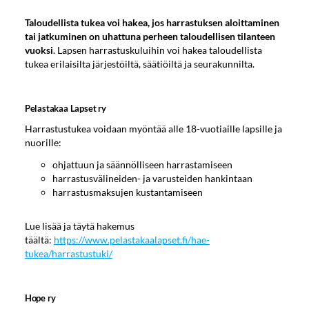
Taloudellista tukea voi hakea, jos harrastuksen aloittaminen
tai jatkuminen on uhattuna perheen taloudellisen tilanteen
vuoksi
. Lapsen harrastuskuluihin voi hakea taloudellista
tukea erilaisilta järjestöiltä, säätiöiltä ja seurakunnilta.
Pelastakaa Lapset ry
Harrastustukea voidaan myöntää alle 18-vuotiaille lapsille ja
nuorille:
ohjattuun ja säännölliseen harrastamiseen
harrastusvälineiden- ja varusteiden hankintaan
harrastusmaksujen kustantamiseen
Lue lisää ja täytä hakemus
täältä:
https://www.pelastakaalapset.fi/hae-
tukea/harrastustuki/
Hope ry