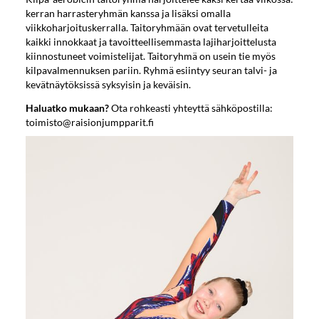
kerran harrasteryhmän kanssa ja lisäksi omalla
viikkoharjoituskerralla. Taitoryhmään ovat tervetulleita
kaikki innokkaat ja tavoitteellisemmasta lajiharjoittelusta
kiinnostuneet voimistelijat. Taitoryhmä on usein tie myös
kilpavalmennuksen pariin. Ryhmä esiintyy seuran talvi- ja
kevätnäytöksissä syksyisin ja keväisin.
Haluatko mukaan?
Ota rohkeasti yhteyttä sähköpostilla:
toimisto@raisionjumpparit.fi