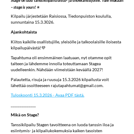
Stage on uusi tanssikilpailu disco- ja showtanssijoille. Tule mukaan
–
stage is yours
! ⭐
Kilpailu järjestetään Raisiossa, Tiedonpuiston koululla,
sunnuntaina 15.3.3026.
Ajankohtaista
Kiitos kaikille osallistujille, yleisölle ja talkoolaisille iloisesta
kilpailupäivästä!💜
Tapahtuma oli ensimmäinen laatuaan, nyt otamme opit
talteen ja lähdemme innolla toteuttamaan Stagea
uudelleenkin. Nähdään viimeistään keväällä 2027!
Palautetta, risuja ja ruusuja 15.3.2026 kilpailusta voit
lähettää osoitteeseen rajutapahtumat@gmail.com.
Tuloskoonti 15.3.2026 - Avaa PDF tästä.
______________
Mikä on Stage?
Tanssikilpailu Stagen tavoitteena on luoda tanssin iloa ja
esiintymis- ja kilpailukokemuksia kaiken tasoisten