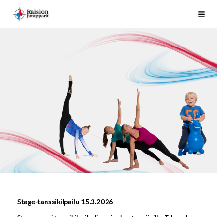
Siirry
Raision Jumpparit - Koko perheen liikuttaja Raisiossa
Haku
sivun
sisältöön
Stage-tanssikilpailu 15.3.2026