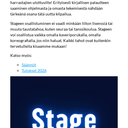
harrastajien ulottuville! Erityisesti kirjallisen palautteen
saaminen ohjelmasta ja omasta tekemisestä nähdään
tärkeänä osana tätä uutta kilpailua.
Stageen osallistuminen ei vaadi minkään liiton lisenssiä tai
muuta taustatahoa, kuten seuraa tai tanssikoulua. Stageen
voi osallistua vaikka omalla kaveriporukalla, omalla
koreografialla, jos niin haluat. Kaikki tahot ovat kuitenkin
tervetulleita kisaamme mukaan!
Katso myös:
Säännöt
Tulokset 2026