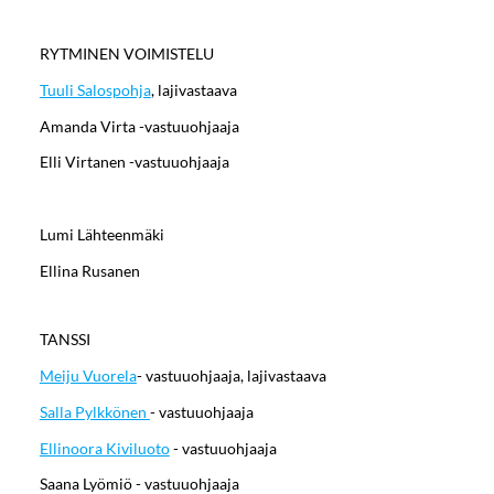
RYTMINEN VOIMISTELU
Tuuli Salospohja
, lajivastaava
Amanda Virta -vastuuohjaaja
Elli Virtanen -vastuuohjaaja
Lumi Lähteenmäki
Ellina Rusanen
TANSSI
Meiju Vuorela
- vastuuohjaaja, lajivastaava
Salla Pylkkönen
- vastuuohjaaja
Ellinoora Kiviluoto
- vastuuohjaaja
Saana Lyömiö - vastuuohjaaja