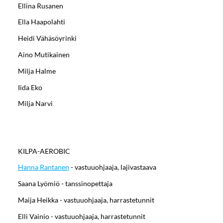
Ellina Rusanen
Ella Haapolahti
Heidi Vähäsöyrinki
Aino Mutikainen
Milja Halme
Iida Eko
Milja Narvi
KILPA-AEROBIC
Hanna Rantanen
- vastuuohjaaja, lajivastaava
Saana Lyömiö - tanssinopettaja
Maija Heikka - vastuuohjaaja, harrastetunnit
Elli Vainio - vastuuohjaaja, harrastetunnit