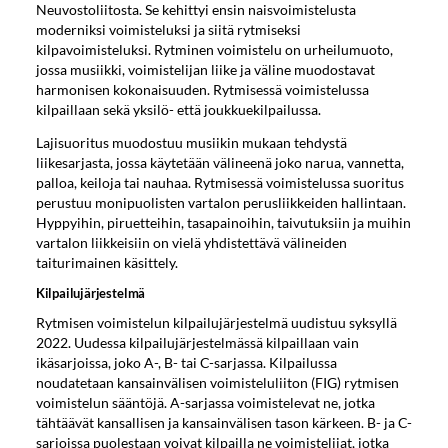
Neuvostoliitosta. Se kehittyi ensin naisvoimistelusta
moderniksi voimisteluksi ja siitä rytmiseksi
kilpavoimisteluksi. Rytminen voimistelu on urheilumuoto,
jossa musiikki, voimistelijan liike ja väline muodostavat
harmonisen kokonaisuuden. Rytmisessä voimistelussa
kilpaillaan sekä yksilö- että joukkuekilpailussa.
Lajisuoritus muodostuu musiikin mukaan tehdystä
liikesarjasta, jossa käytetään välineenä joko narua, vannetta,
palloa, keiloja tai nauhaa. Rytmisessä voimistelussa suoritus
perustuu monipuolisten vartalon perusliikkeiden hallintaan.
Hyppyihin, piruetteihin, tasapainoihin, taivutuksiin ja muihin
vartalon liikkeisiin on vielä yhdistettävä välineiden
taiturimainen käsittely.
Kilpailujärjestelmä
Rytmisen voimistelun kilpailujärjestelmä uudistuu syksyllä
2022. Uudessa kilpailujärjestelmässä kilpaillaan vain
ikäsarjoissa, joko A-, B- tai C-sarjassa. Kilpailussa
noudatetaan kansainvälisen voimisteluliiton (FIG) rytmisen
voimistelun sääntöjä. A-sarjassa voimistelevat ne, jotka
tähtäävät kansallisen ja kansainvälisen tason kärkeen. B- ja C-
sarjoissa puolestaan voivat kilpailla ne voimistelijat, jotka