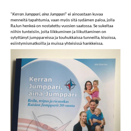
"
Kerran Jumppari, aina Jumppari
" ei ainoastaan kuvaa
menneitä tapahtumia, vaan myös sitä sydämen paloa, jolla
RaJun henkeä on nostatettu vuosien saatossa. Se sukeltaa
niihin tunteisiin, joita liikkuminen ja liikuttaminen on
sytyttänyt jumppareissa ja touhukkaissa tunneilla, kisoissa,
esiintymismatkoilla ja muissa yhteisissä hankkeissa.