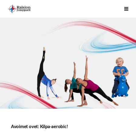
Siirry
Raision Jumpparit - Koko perheen liikuttaja Raisiossa
Haku
sivun
sisältöön
Avoimet ovet: Kilpa-aerobic!