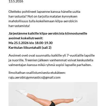
13.5.2026
Oletteko pohtineet lapsenne kanssa hänelle uutta
harrastusta? Nyt on tarjolla matalan kynnyksen
mahdollisuus tulla kokeilemaan kilpa-aerobicin
harrastamista!
Järjestämme kaikille kilpa-aerobicista kiinnostuneille
avoimet kokeilutreenit:
Ma 25.5.2026 klo 18.00-19.30
Kerttulan liikuntahalli (sali 2)
Avoimet ovet ovat suunnattu kaikille yli 7-vuotiaille lapsille
ja nuorille. Treenien jälkeen vanhemmat voivat keskustella
valmentajan kanssa mikä ryhmä sopisi lapselle parhaiten.
Ilmoitathan osallistumisesta etukäteen:
raju.aerobicgymnastics@gmail.com