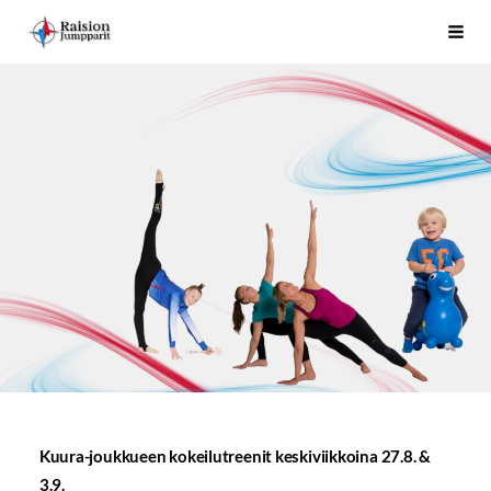
Siirry
Raision Jumpparit - Koko perheen liikuttaja Raisiossa
Haku
sivun
sisältöön
Kuura-joukkueen kokeilutreenit keskiviikkoina 27.8. &
3.9.