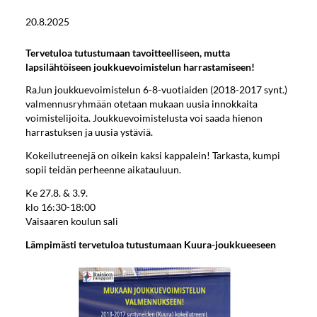
20.8.2025
Tervetuloa tutustumaan tavoitteelliseen, mutta
lapsilähtöiseen joukkuevoimistelun harrastamiseen!
RaJun joukkuevoimistelun 6-8-vuotiaiden (2018-2017 synt.)
valmennusryhmään otetaan mukaan uusia innokkaita
voimistelijoita. Joukkuevoimistelusta voi saada hienon
harrastuksen ja uusia ystäviä.
Kokeilutreenejä on oikein kaksi kappalein! Tarkasta, kumpi
sopii teidän perheenne aikatauluun.
Ke 27.8. & 3.9.
klo 16:30-18:00
Vaisaaren koulun sali
Lämpimästi tervetuloa tutustumaan Kuura-joukkueeseen