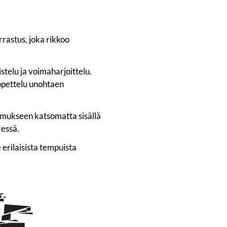
arrastus, joka rikkoo
stelu ja voimaharjoittelu.
 opettelu unohtaen
emukseen katsomatta sisällä
dessä.
 erilaisista tempuista