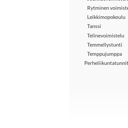
Rytminen voimist
Leikkimopokoulu
Tanssi
Telinevoimistelu
Temmellystunti
Temppujumppa
Perheliikuntatunni