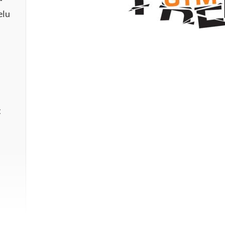
elu
t