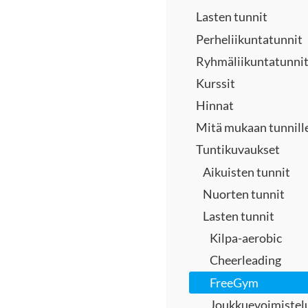
Lasten tunnit
Perheliikuntatunnit
Ryhmäliikuntatunni
Kurssit
Hinnat
Mitä mukaan tunnill
Tuntikuvaukset
Aikuisten tunnit
Nuorten tunnit
Lasten tunnit
Kilpa-aerobic
Cheerleading
FreeGym
Joukkuevoimistel