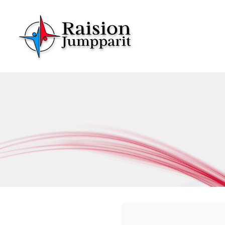
Siirry
sivun
sisältöön
Raision Jumpparit - Koko perheen liikuttaja