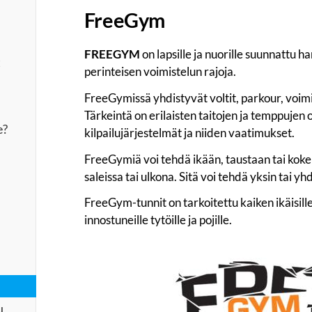
FreeGym
FREEGYM
on lapsille ja nuorille suunnattu h
t
perinteisen voimistelun rajoja.
FreeGymissä yhdistyvät voltit, parkour, voimi
Tärkeintä on erilaisten taitojen ja temppujen
e?
kilpailujärjestelmät ja niiden vaatimukset.
FreeGymiä voi tehdä ikään, taustaan tai kok
saleissa tai ulkona. Sitä voi tehdä yksin tai yh
FreeGym-tunnit on tarkoitettu kaiken ikäisille
innostuneille tytöille ja pojille.
u