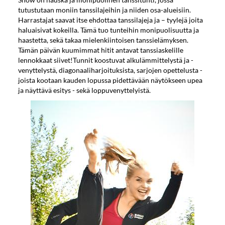
tutustutaan moniin tanssilajeihin ja niiden osa-alueisiin.
Harrastajat saavat itse ehdottaa tanssilajeja ja – tyylejä joita
haluaisivat kokeilla. Tämä tuo tunteihin monipuolisuutta ja
haastetta, sekä takaa mielenkiintoisen tanssielämyksen.
Tämän päivän kuumimmat hitit antavat tanssiaskelille
lennokkaat siivet!Tunnit koostuvat alkulämmittelystä ja -
venyttelystä, diagonaaliharjoituksista, sarjojen opettelusta -
joista kootaan kauden lopussa pidettävään näytökseen upea
ja näyttävä esitys - sekä loppuvenyttelyistä.