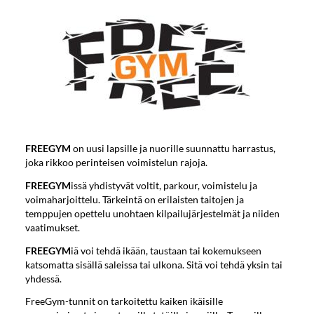
FREEGYM
on uusi lapsille ja nuorille suunnattu harrastus,
joka rikkoo perinteisen voimistelun rajoja.
FREEGYM
issä yhdistyvät voltit, parkour, voimistelu ja
voimaharjoittelu. Tärkeintä on erilaisten taitojen ja
temppujen opettelu unohtaen kilpailujärjestelmät ja niiden
vaatimukset.
FREEGYM
iä voi tehdä ikään, taustaan tai kokemukseen
katsomatta sisällä saleissa tai ulkona. Sitä voi tehdä yksin tai
yhdessä.
FreeGym-tunnit on tarkoitettu kaiken ikäisille